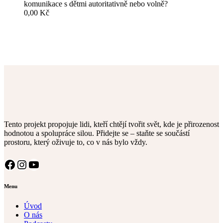
komunikace s dětmi autoritativně nebo volně?
0,00
Kč
Tento projekt propojuje lidi, kteří chtějí tvořit svět, kde je přirozenost
hodnotou a spolupráce silou. Přidejte se – staňte se součástí
prostoru, který oživuje to, co v nás bylo vždy.
Facebook
Instagram
YouTube
Menu
Úvod
O nás