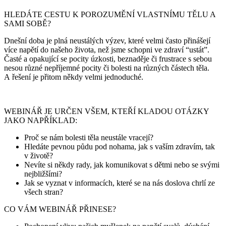
HLEDÁTE CESTU K POROZUMĚNÍ VLASTNÍMU TĚLU A
SAMI SOBĚ?
Dnešní doba je plná neustálých výzev, které velmi často přinášejí
více napětí do našeho života, než jsme schopni ve zdraví “ustát”.
Časté a opakující se pocity úzkosti, beznaděje či frustrace s sebou
nesou různé nepříjemné pocity či bolesti na různých částech těla.
A řešení je přitom někdy velmi jednoduché.
WEBINÁŘ JE URČEN VŠEM, KTEŘÍ KLADOU OTÁZKY
JAKO NAPŘÍKLAD:
Proč se nám bolesti těla neustále vracejí?
Hledáte pevnou půdu pod nohama, jak s vaším zdravím, tak
v životě?
Nevíte si někdy rady, jak komunikovat s dětmi nebo se svými
nejbližšími?
Jak se vyznat v informacích, které se na nás doslova chrlí ze
všech stran?
CO VÁM WEBINÁŘ PŘINESE?