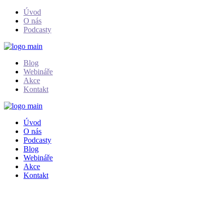
Skip
Úvod
to
O nás
the
Podcasty
content
Blog
Webináře
Akce
Kontakt
Úvod
O nás
Podcasty
Blog
Webináře
Akce
Kontakt