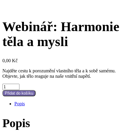
Webinář: Harmonie
těla a mysli
0,00
Kč
Najděte cestu k porozumění vlastního těla a k sobě samému.
Objevte, jak tělo reaguje na naše vnitřní napětí.
Webinář:
Harmonie
Přidat do košíku
těla
a
Popis
mysli
quantity
Popis