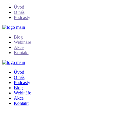
Skip
Úvod
to
O nás
the
Podcasty
content
Blog
Webináře
Akce
Kontakt
Úvod
O nás
Podcasty
Blog
Webináře
Akce
Kontakt