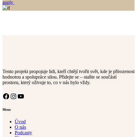
apply
Tento projekt propojuje lidi, kteří chtějí tvořit svět, kde je přirozenost
hodnotou a spolupráce silou. Přidejte se – staňte se součástí
prostoru, který oživuje to, co v nás bylo vždy.
Facebook
Instagram
YouTube
Menu
Úvod
O nás
Podcasty