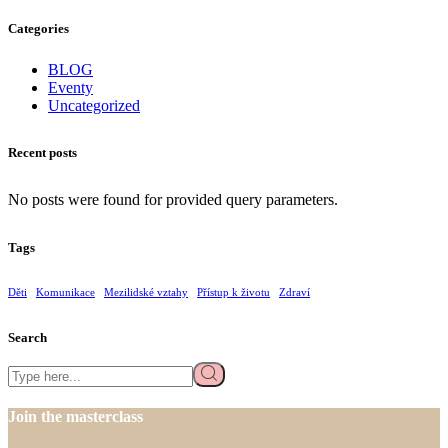
Categories
BLOG
Eventy
Uncategorized
Recent posts
No posts were found for provided query parameters.
Tags
Děti
Komunikace
Mezilidské vztahy
Přístup k životu
Zdraví
Search
Search
Join the masterclass