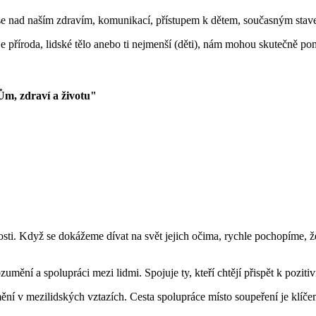
e nad naším zdravím, komunikací, přístupem k dětem, současným stave
je příroda, lidské tělo anebo ti nejmenší (děti), nám mohou skutečně p
draví a životu"
nosti. Když se dokážeme dívat na svět jejich očima, rychle pochopíme, 
ozumění a spolupráci mezi lidmi. Spojuje ty, kteří chtějí přispět k pozi
v mezilidských vztazích. Cesta spolupráce místo soupeření je klíčem 