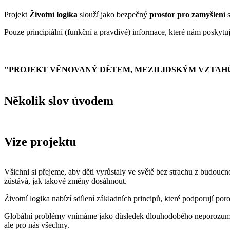
Projekt
Životní logika
slouží jako bezpečný
prostor pro zamyšlení
s
Pouze principiální (funkční a pravdivé) informace, které nám poskytu
"PROJEKT VĚNOVANÝ DĚTEM, MEZILIDSKÝM VZTAHŮm, z
Několik slov úvodem
Vize projektu
Všichni si přejeme, aby děti vyrůstaly ve světě bez strachu z budouc
zůstává, jak takové změny dosáhnout.
Životní logika nabízí sdílení základních principů, které podporují por
Globální problémy vnímáme jako důsledek dlouhodobého neporozumění 
ale pro nás všechny.