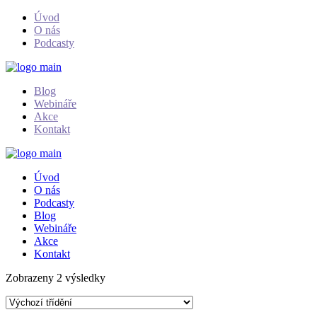
Skip
Úvod
to
O nás
the
Podcasty
content
Blog
Webináře
Akce
Kontakt
Úvod
O nás
Podcasty
Blog
Webináře
Akce
Kontakt
Zobrazeny 2 výsledky