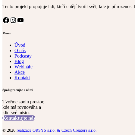
Tento projekt propojuje lidi, kteří chtějí tvořit svět, kde je přirozenos
Facebook
Instagram
YouTube
Menu
Úvod
O nás
Podcasty
Blog
Webináře
Akce
Kontakt
Spolupracujte s námi
Tvořme spolu prostor,
kde má rovnováha a
klid své místo.
Kontaktujte nás
© 2026
realizace ORSYS s.r.o. & Czech Creators s.r.o.