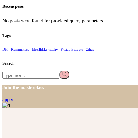
Recent posts
No posts were found for provided query parameters.
Tags
Děti
Komunikace
Mezilidské vztahy
Přístup k životu
Zdraví
Search
Search
Join the masterclass
apply