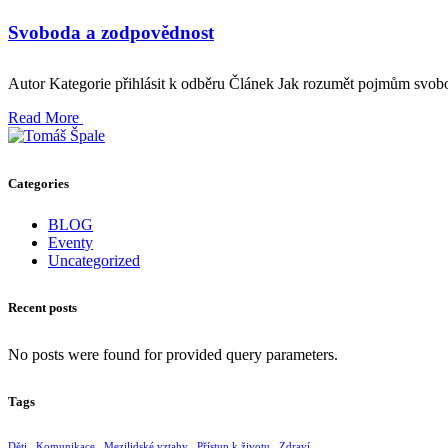
Svoboda a zodpovědnost
Autor Kategorie přihlásit k odběru Článek Jak rozumět pojmům svobo
Read More
Categories
BLOG
Eventy
Uncategorized
Recent posts
No posts were found for provided query parameters.
Tags
Děti
Komunikace
Mezilidské vztahy
Přístup k životu
Zdraví