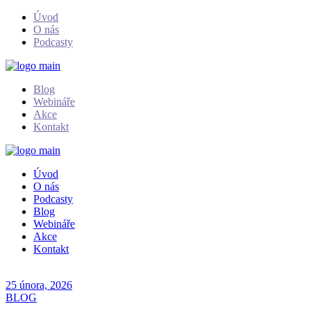
Skip
Úvod
to
O nás
the
Podcasty
content
Blog
Webináře
Akce
Kontakt
Úvod
O nás
Podcasty
Blog
Webináře
Akce
Kontakt
25 února, 2026
BLOG