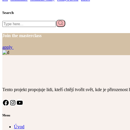
Search
Search
Join the masterclass
apply
Tento projekt propojuje lidi, kteří chtějí tvořit svět, kde je přirozenos
Facebook
Instagram
YouTube
Menu
Úvod