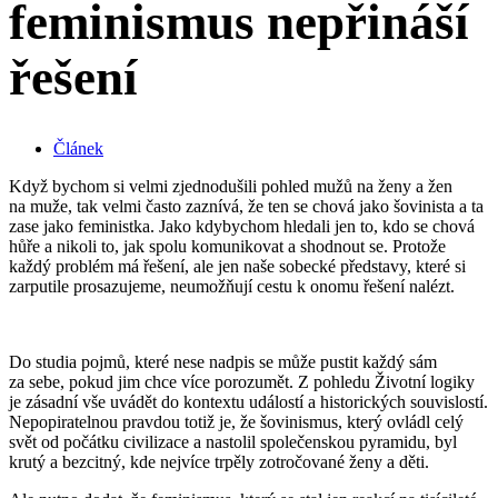
feminismus nepřináší
řešení
Článek
Když bychom si velmi zjednodušili pohled mužů na ženy a žen
na muže, tak velmi často zaznívá, že ten se chová jako šovinista a ta
zase jako feministka. Jako kdybychom hledali jen to, kdo se chová
hůře a nikoli to, jak spolu komunikovat a shodnout se. Protože
každý problém má řešení, ale jen naše sobecké představy, které si
zarputile prosazujeme, neumožňují cestu k onomu řešení nalézt.
Do studia pojmů, které nese nadpis se může pustit každý sám
za sebe, pokud jim chce více porozumět. Z pohledu Životní logiky
je zásadní vše uvádět do kontextu událostí a historických souvislostí.
Nepopiratelnou pravdou totiž je, že šovinismus, který ovládl celý
svět od počátku civilizace a nastolil společenskou pyramidu, byl
krutý a bezcitný, kde nejvíce trpěly zotročované ženy a děti.