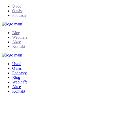
Skip
Úvod
to
O nás
the
Podcasty
content
Blog
Webináře
Akce
Kontakt
Úvod
O nás
Podcasty
Blog
Webináře
Akce
Kontakt