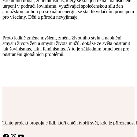
Ale nutno dodat, že feminismus, který se stal jen reakcí na tisícileté
utrpení v područí šovinismu, využívající společenskou sílu žen
a mužskou touhou po sexuální energii, se stal likvidačním principem
pro všechny. Děti a přírodu nevyjímaje.
Proto jedině změna myšlení, změna životního stylu a naplnění
smyslu života žen a smyslu života mužů, dokáže ze světa odstranit
jak šovinismus, tak i feminismus. A to je základním principem pro
odstranění globálních problémů.
Tento projekt propojuje lidi, kteří chtějí tvořit svět, kde je přirozenos
Facebook
Instagram
YouTube