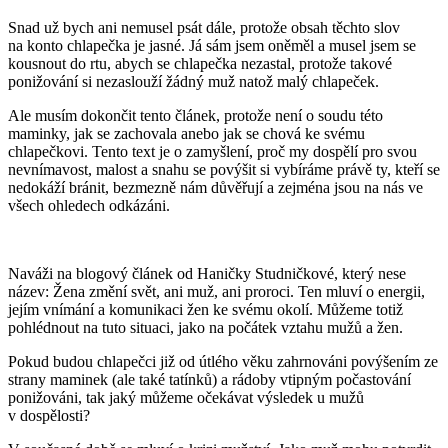
Snad už bych ani nemusel psát dále, protože obsah těchto slov
na konto chlapečka je jasné. Já sám jsem oněměl a musel jsem se
kousnout do rtu, abych se chlapečka nezastal, protože takové
ponižování si nezaslouží žádný muž natož malý chlapeček.
Ale musím dokončit tento článek, protože není o soudu této
maminky, jak se zachovala anebo jak se chová ke svému
chlapečkovi. Tento text je o zamyšlení, proč my dospělí pro svou
nevnímavost, malost a snahu se povýšit si vybíráme právě ty, kteří se
nedokáží bránit, bezmezně nám důvěřují a zejména jsou na nás ve
všech ohledech odkázáni.
Naváži na blogový článek od Haničky Studničkové, který nese
název: Žena změní svět, ani muž, ani proroci. Ten mluví o energii,
jejím vnímání a komunikaci žen ke svému okolí. Můžeme totiž
pohlédnout na tuto situaci, jako na počátek vztahu mužů a žen.
Pokud budou chlapečci již od útlého věku zahrnováni povýšením ze
strany maminek (ale také tatínků) a rádoby vtipným počastování
ponižováni, tak jaký můžeme očekávat výsledek u mužů
v dospělosti?