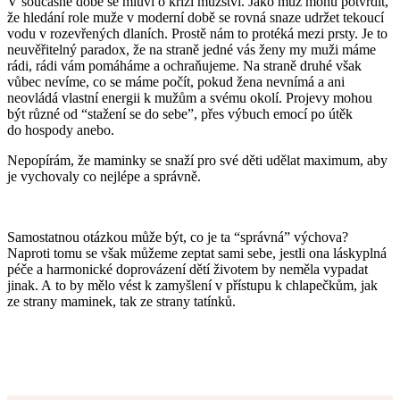
V současné době se mluví o krizi mužství. Jako muž mohu potvrdit,
že hledání role muže v moderní době se rovná snaze udržet tekoucí
vodu v rozevřených dlaních. Prostě nám to protéká mezi prsty. Je to
neuvěřitelný paradox, že na straně jedné vás ženy my muži máme
rádi, rádi vám pomáháme a ochraňujeme. Na straně druhé však
vůbec nevíme, co se máme počít, pokud žena nevnímá a ani
neovládá vlastní energii k mužům a svému okolí. Projevy mohou
být různé od “stažení se do sebe”, přes výbuch emocí po útěk
do hospody anebo.
Nepopírám, že maminky se snaží pro své děti udělat maximum, aby
je vychovaly co nejlépe a správně.
Samostatnou otázkou může být, co je ta “správná” výchova?
Naproti tomu se však můžeme zeptat sami sebe, jestli ona láskyplná
péče a harmonické doprovázení dětí životem by neměla vypadat
jinak. A to by mělo vést k zamyšlení v přístupu k chlapečkům, jak
ze strany maminek, tak ze strany tatínků.