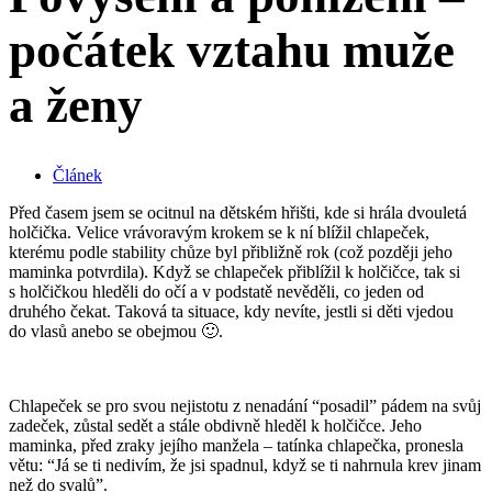
počátek vztahu muže
a ženy
Článek
Před časem jsem se ocitnul na dětském hřišti, kde si hrála dvouletá
holčička. Velice vrávoravým krokem se k ní blížil chlapeček,
kterému podle stability chůze byl přibližně rok (což později jeho
maminka potvrdila). Když se chlapeček přiblížil k holčičce, tak si
s holčičkou hleděli do očí a v podstatě nevěděli, co jeden od
druhého čekat. Taková ta situace, kdy nevíte, jestli si děti vjedou
do vlasů anebo se obejmou 🙂.
Chlapeček se pro svou nejistotu z nenadání “posadil” pádem na svůj
zadeček, zůstal sedět a stále obdivně hleděl k holčičce. Jeho
maminka, před zraky jejího manžela – tatínka chlapečka, pronesla
větu: “Já se ti nedivím, že jsi spadnul, když se ti nahrnula krev jinam
než do svalů”.