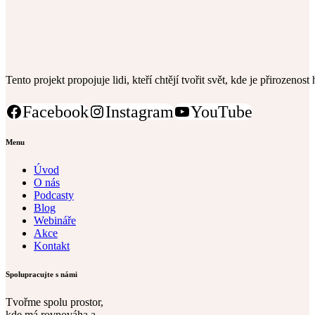
Tento projekt propojuje lidi, kteří chtějí tvořit svět, kde je přirozenos
Facebook
Instagram
YouTube
Menu
Úvod
O nás
Podcasty
Blog
Webináře
Akce
Kontakt
Spolupracujte s námi
Tvořme spolu prostor,
kde má rovnováha a