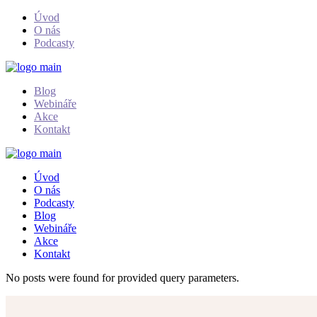
Skip
Úvod
to
O nás
the
Podcasty
content
Blog
Webináře
Akce
Kontakt
Úvod
O nás
Podcasty
Blog
Webináře
Akce
Kontakt
No posts were found for provided query parameters.