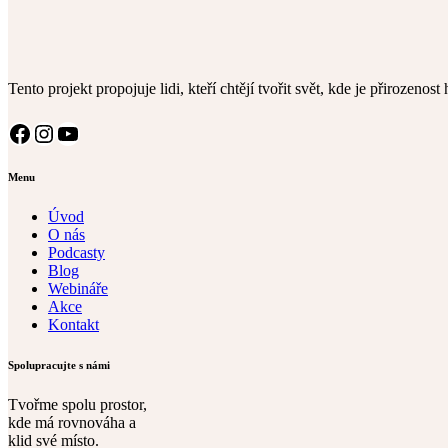
Tento projekt propojuje lidi, kteří chtějí tvořit svět, kde je přirozenos
Facebook
Instagram
YouTube
Menu
Úvod
O nás
Podcasty
Blog
Webináře
Akce
Kontakt
Spolupracujte s námi
Tvořme spolu prostor,
kde má rovnováha a
klid své místo.