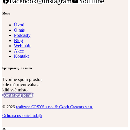
Facebook
Instagram
YouTube
Ostatní cookies
Menu
Úvod
O nás
Podcasty
Blog
Webináře
Akce
Kontakt
Spolupracujte s námi
Přijmout vše
Tvořme spolu prostor,
kde má rovnováha a
Uložit nastavení
klid své místo.
Kontaktujte nás
© 2026
realizace ORSYS s.r.o. & Czech Creators s.r.o.
Ochrana osobních údajů