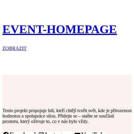
EVENT-HOMEPAGE
Podrobné nastavení cookies
Co jsou cookies?
ZOBRAZIT
Na těchto stránkách fungují cookies, které naše
společnosti využívají. Jednotlivé typy cookies a jejich
dobu zpracování naleznete popsané níže v tabulce.
Více o cookies
Nutné cookies
Analytické cookies
Tento projekt propojuje lidi, kteří chtějí tvořit svět, kde je přirozenost
hodnotou a spolupráce silou. Přidejte se – staňte se součástí
Reklamní cookies
prostoru, který oživuje to, co v nás bylo vždy.