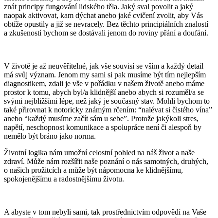
znát principy fungování lidského těla. Jaký sval povolit a jaký
naopak aktivovat, kam dýchat anebo jaké cvičení zvolit, aby Vás
obtíže opustily a již se nevracely. Bez těchto principiálních znalostí
a zkušeností bychom se dostávali jenom do roviny přání a doufání.
V životě je až neuvěřitelné, jak vše souvisí se vším a každý detail
má svůj význam. Jenom my sami si pak musíme být tím nejlepším
diagnostikem, zdali je vše v pořádku v našem životě anebo máme
prostor k tomu, abych byl/a klidnější anebo abych si rozuměl/a se
svými nejbližšími lépe, než jaký je současný stav. Mohli bychom to
také přirovnat k notoricky známým rčením: “nalévat si čistého vína”
anebo “každý musíme začít sám u sebe”. Protože jakýkoli stres,
napětí, neschopnost komunikace a spolupráce není či alespoň by
nemělo být bráno jako norma.
Životní logika nám umožní celostní pohled na náš život a naše
zdraví. Může nám rozšířit naše poznání o nás samotných, druhých,
o našich prožitcích a může být nápomocna ke klidnějšímu,
spokojenějšímu a radostnějšímu životu.
A abyste v tom nebyli sami, tak prostřednictvím odpovědí na Vaše