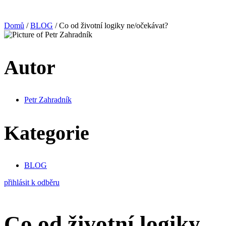
Domů
/
BLOG
/ Co od životní logiky ne/očekávat?
Autor
Petr Zahradník
Kategorie
BLOG
přihlásit k odběru
Co od životní logiky