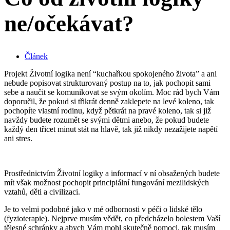
ne/očekávat?
Článek
Projekt Životní logika není “kuchařkou spokojeného života” a ani
nebude popisovat strukturovaný postup na to, jak pochopit sami
sebe a naučit se komunikovat se svým okolím. Moc rád bych Vám
doporučil, že pokud si třikrát denně zaklepete na levé koleno, tak
pochopíte vlastní rodinu, když pětkrát na pravé koleno, tak si již
navždy budete rozumět se svými dětmi anebo, že pokud budete
každý den třicet minut stát na hlavě, tak již nikdy nezažijete napětí
ani stres.
Prostřednictvím Životní logiky a informací v ní obsažených budete
mít však možnost pochopit principiální fungování mezilidských
vztahů, děti a civilizaci.
Je to velmi podobné jako v mé odbornosti v péči o lidské tělo
(fyzioterapie). Nejprve musím vědět, co předcházelo bolestem Vaší
tělesné schránky a abych Vám mohl skutečně pomoci, tak musím